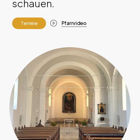
schauen.
Pfarrvideo
T
e
r
m
i
n
e