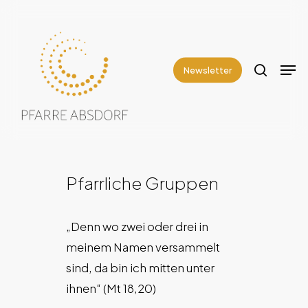
Skip
to
search
Close
main
Men
Menu
content
Newsletter
Pfarrliche Gruppen
„Denn wo zwei oder drei in
meinem Namen versammelt
sind, da bin ich mitten unter
ihnen“ (Mt 18,20)