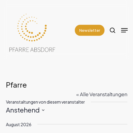
Skip
to
search
Close
main
Men
Menu
content
Newsletter
Pfarre
« Alle Veranstaltungen
Veranstaltungen von diesem veranstalter
Anstehend
Datum
August 2026
wählen.