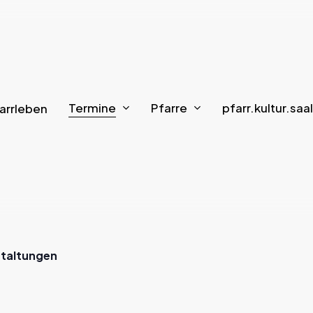
Termine
Pfarre
pfarr.kultur.saal
arrleben
staltungen