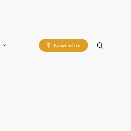
search
N
e
w
s
l
e
t
t
e
r