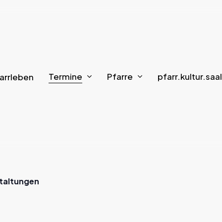
Termine
Pfarre
pfarr.kultur.saal
arrleben
staltungen