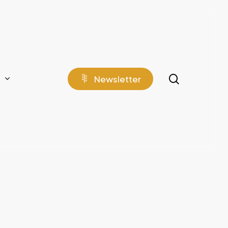
search
N
e
w
s
l
e
t
t
e
r