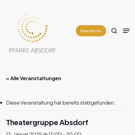
Skip
to
search
Close
main
Men
Menu
content
Newsletter
« Alle Veranstaltungen
Diese Veranstaltung hat bereits stattgefunden.
Theatergruppe Absdorf
12. Januar 2025 @ 17:00
-
20:00