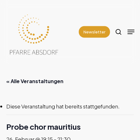
Skip
to
search
Close
main
Men
Menu
content
Newsletter
« Alle Veranstaltungen
Diese Veranstaltung hat bereits stattgefunden.
Probe chor mauritius
26. Februar @ 19:15
-
21:30