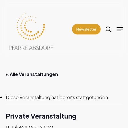
Skip
to
search
Close
main
Men
Menu
content
Newsletter
« Alle Veranstaltungen
Diese Veranstaltung hat bereits stattgefunden.
Private Veranstaltung
11. Juli @ 8:00
-
23:30