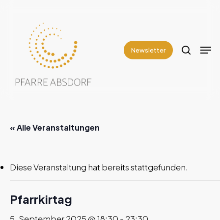
Skip
to
search
Close
main
Men
Menu
content
Newsletter
« Alle Veranstaltungen
Diese Veranstaltung hat bereits stattgefunden.
Pfarrkirtag
5. September 2025 @ 18:30
-
23:30