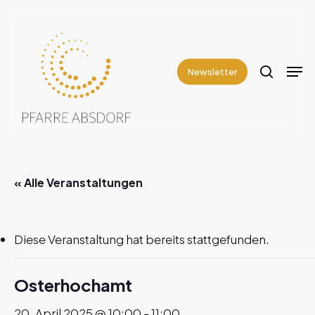
Skip
to
search
Close
main
Men
Menu
content
Newsletter
« Alle Veranstaltungen
Diese Veranstaltung hat bereits stattgefunden.
Osterhochamt
20. April 2025 @ 10:00
-
11:00