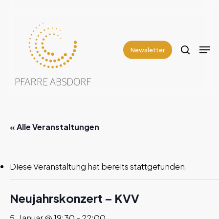
Skip
to
search
Close
main
Men
Menu
content
Newsletter
« Alle Veranstaltungen
Diese Veranstaltung hat bereits stattgefunden.
Neujahrskonzert – KVV
5. Januar @ 19:30
-
22:00