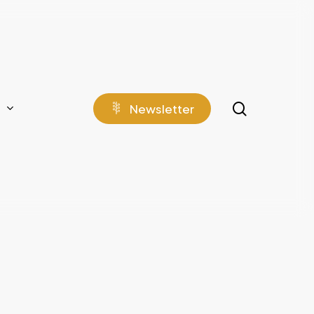
search
N
e
w
s
l
e
t
t
e
r