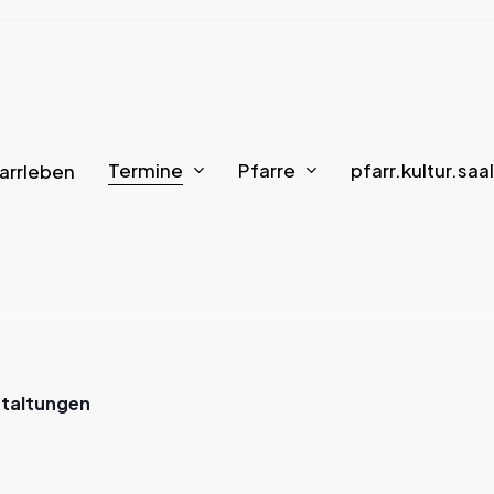
Termine
Pfarre
pfarr.kultur.saal
arrleben
staltungen