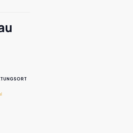
au
LTUNGSORT
al