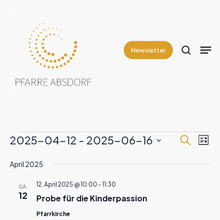
Skip
to
search
Close
main
Men
Menu
content
Newsletter
2025-04-12
 - 
2025-06-16
Veranstaltungen
Suche
Vera
Veranst
Liste
Ans
Datum
Suche
April 2025
Navi
wählen.
und
12. April 2025 @ 10:00
-
11:30
SA.
12
Probe für die Kinderpassion
Ansichte
Pfarrkirche