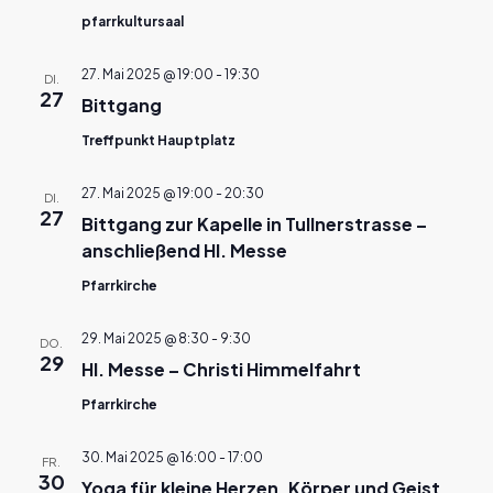
pfarrkultursaal
27. Mai 2025 @ 19:00
-
19:30
DI.
27
Bittgang
Treffpunkt Hauptplatz
27. Mai 2025 @ 19:00
-
20:30
DI.
27
Bittgang zur Kapelle in Tullnerstrasse –
anschließend Hl. Messe
Pfarrkirche
29. Mai 2025 @ 8:30
-
9:30
DO.
29
Hl. Messe – Christi Himmelfahrt
Pfarrkirche
30. Mai 2025 @ 16:00
-
17:00
FR.
30
Yoga für kleine Herzen, Körper und Geist