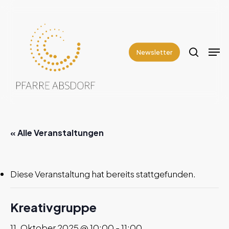
Skip
to
search
Close
main
Men
Menu
content
Newsletter
« Alle Veranstaltungen
Diese Veranstaltung hat bereits stattgefunden.
Kreativgruppe
11. Oktober 2025 @ 10:00
-
11:00