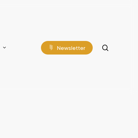
search
N
e
w
s
l
e
t
t
e
r