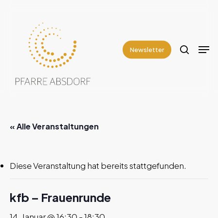
Skip
to
search
Close
main
Men
Menu
content
Newsletter
« Alle Veranstaltungen
Diese Veranstaltung hat bereits stattgefunden.
kfb – Frauenrunde
14. Januar @ 16:30
-
18:30