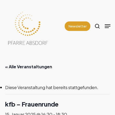
Skip
to
search
Close
main
Men
Menu
content
Newsletter
« Alle Veranstaltungen
Diese Veranstaltung hat bereits stattgefunden.
kfb – Frauenrunde
15. Januar 2025 @ 16:30
-
18:30