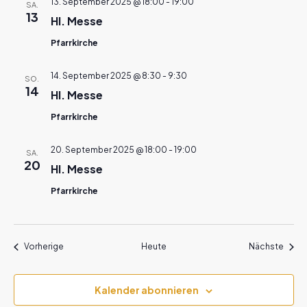
13. September 2025 @ 18:00
-
19:00
SA.
13
Hl. Messe
Pfarrkirche
14. September 2025 @ 8:30
-
9:30
SO.
14
Hl. Messe
Pfarrkirche
20. September 2025 @ 18:00
-
19:00
SA.
20
Hl. Messe
Pfarrkirche
Veranstaltungen
Veran
Vorherige
Heute
Nächste
Kalender abonnieren