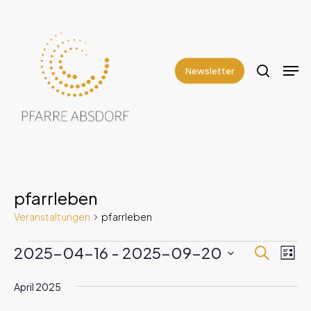
Skip
to
search
Close
main
Men
Menu
content
Newsletter
pfarrleben
Veranstaltungen
pfarrleben
2025-04-16
 - 
2025-09-20
Suche
Vera
Veranstaltungen
Veranst
Liste
Ans
Datum
Suche
April 2025
Navi
wählen.