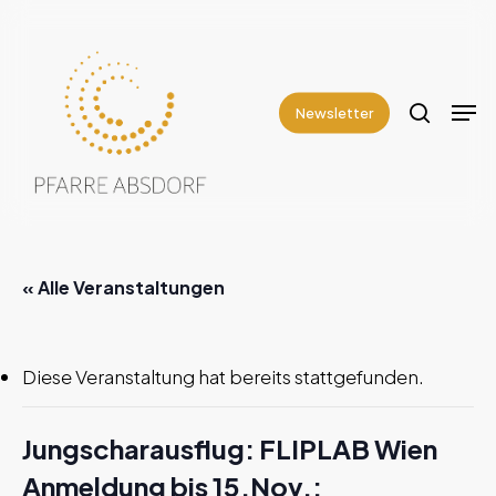
Skip
to
search
Close
main
Men
Menu
content
Newsletter
« Alle Veranstaltungen
Diese Veranstaltung hat bereits stattgefunden.
Jungscharausflug: FLIPLAB Wien
Anmeldung bis 15.Nov.: