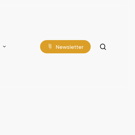
search
N
e
w
s
l
e
t
t
e
r