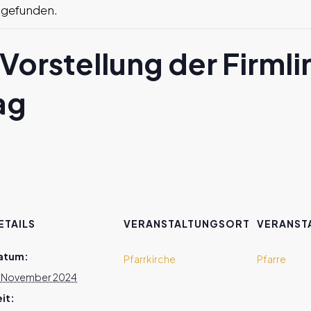
ttgefunden.
Vorstellung der Firmli
ag
ETAILS
VERANSTALTUNGSORT
VERANST
atum:
Pfarrkirche
Pfarre
7. November 2024
it: