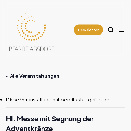
Skip
to
search
Close
main
Men
Menu
content
Newsletter
« Alle Veranstaltungen
Diese Veranstaltung hat bereits stattgefunden.
Hl. Messe mit Segnung der
Adventkränze