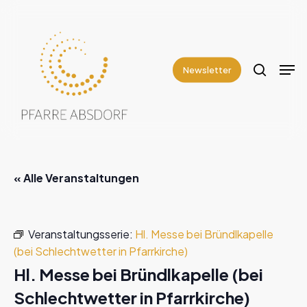
Skip
to
search
Close
main
Men
Menu
content
Newsletter
« Alle Veranstaltungen
Veranstaltungsserie:
Hl. Messe bei Bründlkapelle
(bei Schlechtwetter in Pfarrkirche)
Hl. Messe bei Bründlkapelle (bei
Schlechtwetter in Pfarrkirche)