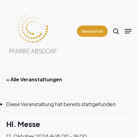
Skip
to
search
Close
main
Men
Menu
content
Newsletter
« Alle Veranstaltungen
Diese Veranstaltung hat bereits stattgefunden.
Hl. Messe
12. Oktober 2024 @ 18:00
-
19:00