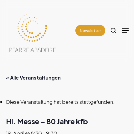
Skip
to
search
Close
main
Men
Menu
content
Newsletter
« Alle Veranstaltungen
Diese Veranstaltung hat bereits stattgefunden.
Hl. Messe – 80 Jahre kfb
19. April @ 8:30
-
9:30