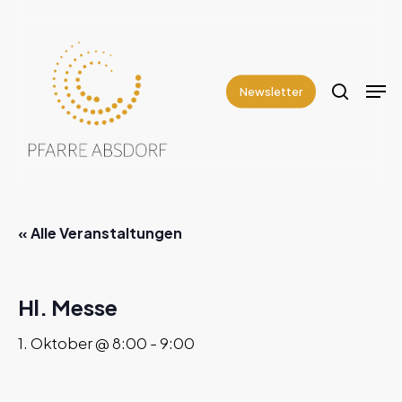
Skip
to
search
Close
main
Men
Menu
content
Newsletter
« Alle Veranstaltungen
Hl. Messe
1. Oktober @ 8:00
-
9:00