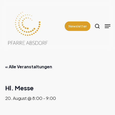
Skip
to
search
Close
main
Men
Menu
content
Newsletter
« Alle Veranstaltungen
Hl. Messe
20. August @ 8:00
-
9:00