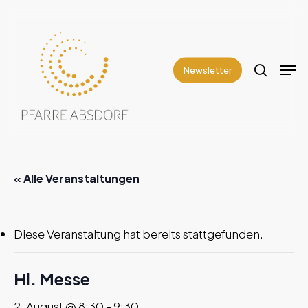
Skip
to
search
Close
main
Men
Menu
content
Newsletter
« Alle Veranstaltungen
Diese Veranstaltung hat bereits stattgefunden.
Hl. Messe
2. August @ 8:30
-
9:30