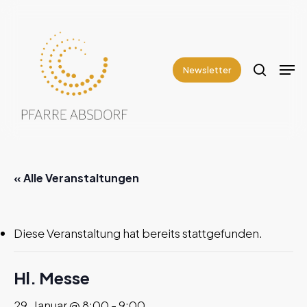
Skip
to
search
Close
main
Men
Menu
content
Newsletter
« Alle Veranstaltungen
Diese Veranstaltung hat bereits stattgefunden.
Hl. Messe
29. Januar @ 8:00
-
9:00