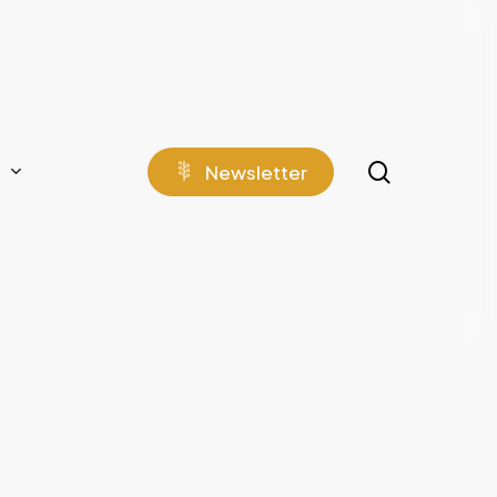
search
N
e
w
s
l
e
t
t
e
r