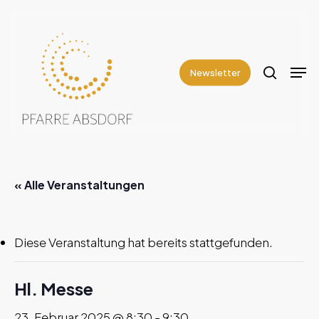
Skip
to
search
Close
main
Men
Menu
content
Newsletter
« Alle Veranstaltungen
Diese Veranstaltung hat bereits stattgefunden.
Hl. Messe
23. Februar 2025 @ 8:30
-
9:30