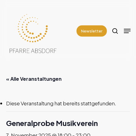
Skip
to
search
Close
main
Men
Menu
content
Newsletter
« Alle Veranstaltungen
Diese Veranstaltung hat bereits stattgefunden.
Generalprobe Musikverein
7. November 2025 @ 18:00
-
23:00