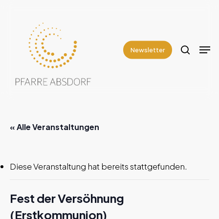
Skip
to
search
Close
main
Men
Menu
content
Newsletter
« Alle Veranstaltungen
Diese Veranstaltung hat bereits stattgefunden.
Fest der Versöhnung
(Erstkommunion)