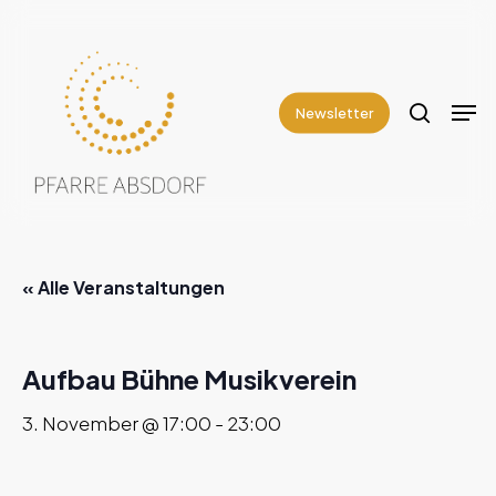
Skip
to
search
Close
main
Men
Menu
content
Newsletter
« Alle Veranstaltungen
Aufbau Bühne Musikverein
3. November @ 17:00
-
23:00