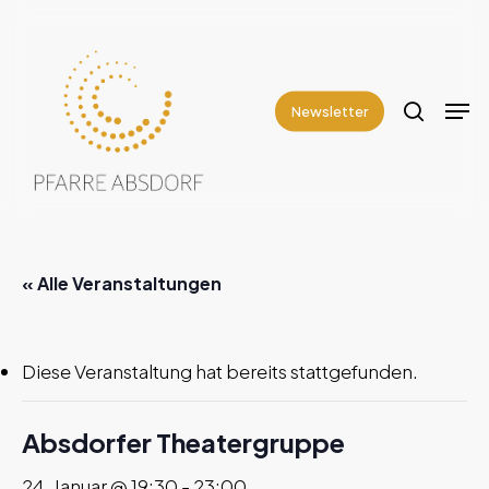
Skip
to
search
Close
main
Men
Menu
content
Newsletter
« Alle Veranstaltungen
Diese Veranstaltung hat bereits stattgefunden.
Absdorfer Theatergruppe
24. Januar @ 19:30
-
23:00