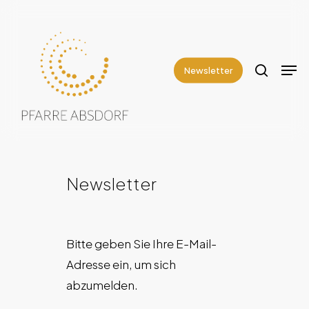
Skip
to
search
Close
main
Men
Menu
content
Newsletter
Newsletter
Bitte geben Sie Ihre E-Mail-
Adresse ein, um sich
abzumelden.