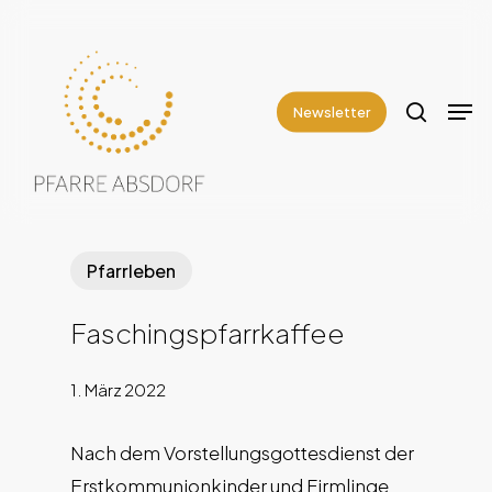
Skip
to
search
Close
main
Men
Menu
content
Newsletter
Pfarrleben
Faschingspfarrkaffee
1. März 2022
Nach dem Vorstellungsgottesdienst der
Erstkommunionkinder und Firmlinge