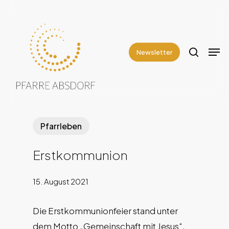
Skip
to
search
Close
main
Men
Menu
content
Newsletter
Pfarrleben
Erstkommunion
15. August 2021
Die Erstkommunionfeier stand unter
dem Motto „Gemeinschaft mit Jesus“.