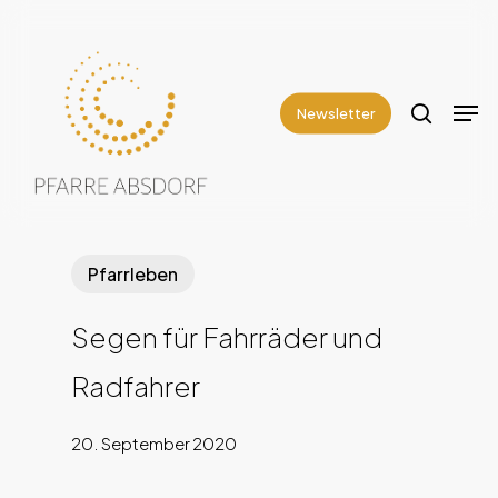
Skip
to
search
Close
main
Men
Menu
content
Newsletter
Pfarrleben
Segen für Fahrräder und
Radfahrer
20. September 2020